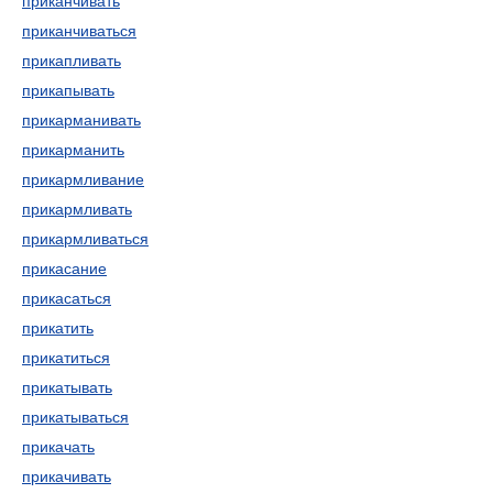
приканчивать
приканчиваться
прикапливать
прикапывать
прикарманивать
прикарманить
прикармливание
прикармливать
прикармливаться
прикасание
прикасаться
прикатить
прикатиться
прикатывать
прикатываться
прикачать
прикачивать