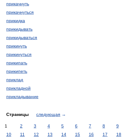
прикачнуть
прикачнуться
прикидка
прикидывать
прикидываться
прикинуть
прикинуться
прикипать
прикипеть
приклад
прикладной
прикладывание
Страницы
следующая
→
1
2
3
4
5
6
7
8
9
10
11
12
13
14
15
16
17
18